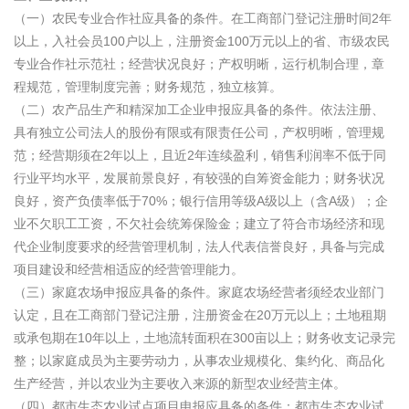
（一）农民专业合作社应具备的条件。在工商部门登记注册时间2年
以上，入社会员100户以上，注册资金100万元以上的省、市级农民
专业合作社示范社；经营状况良好；产权明晰，运行机制合理，章
程规范，管理制度完善；财务规范，独立核算。
（二）农产品生产和精深加工企业申报应具备的条件。依法注册、
具有独立公司法人的股份有限或有限责任公司，产权明晰，管理规
范；经营期须在2年以上，且近2年连续盈利，销售利润率不低于同
行业平均水平，发展前景良好，有较强的自筹资金能力；财务状况
良好，资产负债率低于70%；银行信用等级A级以上（含A级）；企
业不欠职工工资，不欠社会统筹保险金；建立了符合市场经济和现
代企业制度要求的经营管理机制，法人代表信誉良好，具备与完成
项目建设和经营相适应的经营管理能力。
（三）家庭农场申报应具备的条件。家庭农场经营者须经农业部门
认定，且在工商部门登记注册，注册资金在20万元以上；土地租期
或承包期在10年以上，土地流转面积在300亩以上；财务收支记录完
整；以家庭成员为主要劳动力，从事农业规模化、集约化、商品化
生产经营，并以农业为主要收入来源的新型农业经营主体。
（四）都市生态农业试点项目申报应具备的条件：都市生态农业试