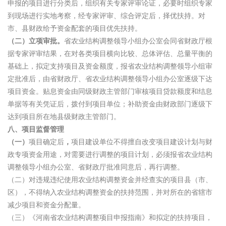
申报的项目进行分类后，组织有关专家评审论证，必要时组织专家
到现场进行实地考察，经专家评审、综合评定后，择优扶持。对
市、县财政给予资金配套的项目优先扶持。
（二）立项审批。
省农业结构调整领导小组办公室会同省财政厅根
据专家评审结果，在对各类项目横向比较、总体评估、总量平衡的
基础上，拟定支持项目及资金额度，报省农业结构调整领导小组审
定批准后，由省财政厅、省农业结构调整领导小组办公室逐级下达
项目资金。贴息资金由同级财政主管部门审核项目贷款额度和结息
单据等有关凭证后，拨付到项目单位；补助资金由财政部门逐级下
达到项目所在地县级财政主管部门。
八、项目监督管理
（一）
项目确定后
，
项目建设单位不得擅自改变项目建设计划与财
政专项资金用途，对需要进行调整的项目计划，必须报省农业结构
调整领导小组办公室、省财政厅批准同意后，再行调整。
（二）对违规违纪使用农业结构调整资金并经查实的项目县（市、
区），不得纳入农业结构调整资金的扶持范围，并对所在的省辖市
减少项目和资金分配量。
（三）《河南省农业结构调整项目申报指南》和拟定的扶持项目，