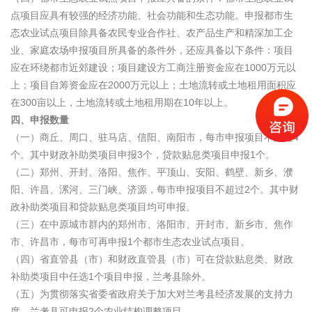
点项目应具有较强的经济功能、社会功能和生态功能。申报都市生
态农业试点项目除具备农民专业合作社、农产品生产和精深加工企
业、家庭农场申报项目所具备的条件外，还应具备以下条件：项目
应在环绕都市近郊建设；项目建设方工商注册资金应在1000万元以
上；项目自筹资金应在2000万元以上；土地流转或土地租用面积应
在300亩以上，土地流转或土地租用期在10年以上。
四、申报数量
（一）商丘、周口、驻马店、信阳、南阳市，每市申报项目不超过4
个。其中财政补助类项目申报3个，贷款贴息类项目申报1个。
（二）郑州、开封、洛阳、焦作、平顶山、安阳、鹤壁、新乡、濮
阳、许昌、漯河、三门峡、济源，每市申报项目不超过2个。其中财
政补助类项目和贷款贴息类项目均可申报。
（三）在中原城市群内的郑州市、洛阳市、开封市、新乡市、焦作
市、许昌市，每市可再申报1个都市生态农业试点项目。
（四）省直管县（市）和财政直管县（市）可在贷款贴息类、财政
补助类项目中任选1个项目申报，兰考县除外。
（五）为贯彻落实省委省政府关于加大对兰考县经济发展的支持力
度，兰考县可申报2个农业结构调整项目。