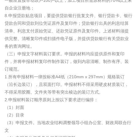
一般应直接带动农户100户以上，加工项目所需原材料的70%以上来
自企业注册地；
8.申报贷款贴息项目，要提供贷款银行批复文件、银行贷款卡、银行
贷款合同和贷款到位凭证原件及复印件；贷款银行出具的利息结算
清单、利息支付原始凭证、还款凭证原件及复印件。上述材料须提
供完整、清晰复印件或扫描件电子版，并提供贷款银行有关贷款业
务的查询网址。
（三）申报文字材料装订要求。申报的材料均应提供原件和复印
件，并将申报材料复印件制作装订，做到内容清晰、制作有序、装
订规范。
1.所有申报材料一律按标准A4纸（210mm x 297mm）规格装订
（沿长边装订），且双面打印。申报材料不得采用硬皮材质装订，
不得采用胶圈、文件夹等带有突出棱边的装订方式。
2.申报材料装订顺序原则上按以下要求进行编排：
（1）封面
（2）目录
（3）申报文件。当地农业结构调整领导小组办公室、财政局联合行
文