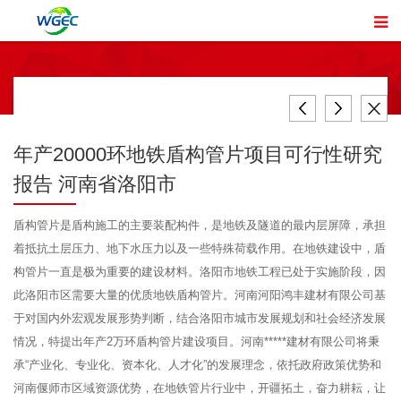
年产20000环地铁盾构管片项目可行性研究
报告 河南省洛阳市
盾构管片是盾构施工的主要装配构件，是地铁及隧道的最内层屏障，承担
着抵抗土层压力、地下水压力以及一些特殊荷载作用。在地铁建设中，盾
构管片一直是极为重要的建设材料。洛阳市地铁工程已处于实施阶段，因
此洛阳市区需要大量的优质地铁盾构管片。河南河阳鸿丰建材有限公司基
于对国内外宏观发展形势判断，结合洛阳市城市发展规划和社会经济发展
情况，特提出年产2万环盾构管片建设项目。河南*****建材有限公司将秉
承“产业化、专业化、资本化、人才化”的发展理念，依托政府政策优势和
河南偃师市区域资源优势，在地铁管片行业中，开疆拓土，奋力耕耘，让